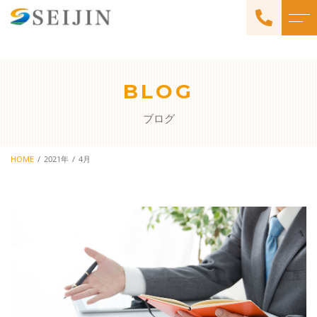
トップページ
理念・方針
BLOG
当社について
よくある質問
ブログ
事業所・会社情報・アク
事業内容
セス
福祉用具レンタル
HOME
2021年
4月
ブログ
有料老人ホームの紹介
訪問フットケア・巻き爪補
当社からのお知らせ
正
生前整理・遺品整理