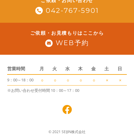
ご依頼・お問い合わせ
042-767-5901
ご依頼・お見積もりはここから
WEB予約
営業時間
月
火
水
木
金
土
日
9：00～18：00
○
○
○
○
○
×
×
※お問い合わせ受付時間 10：00～17：00
© 2021 SEIJIN株式会社