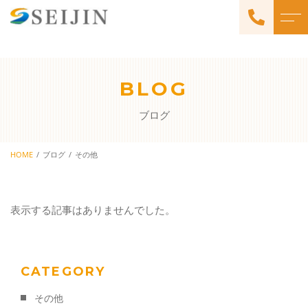
トップページ
理念・方針
BLOG
当社について
よくある質問
ブログ
事業所・会社情報・アク
事業内容
セス
福祉用具レンタル
HOME
ブログ
その他
ブログ
有料老人ホームの紹介
訪問フットケア・巻き爪補
表示する記事はありませんでした。
当社からのお知らせ
正
生前整理・遺品整理
CATEGORY
その他